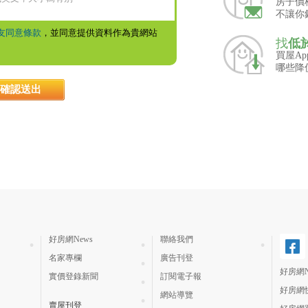
房子價
不讓你
友同意條款
，並同意提供資料作為貴網站
找
低
買屋A
哪些降
好房網News
聯絡我們
名家專欄
廣告刊登
好房網N
實價登錄新聞
訂閱電子報
好房網
網站導覽
賣屋刊登