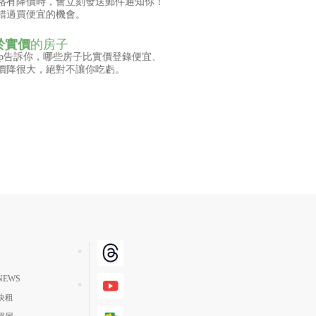
格有降價時，會立刻發送郵件通知你！
錯過買便宜的機會。
於實價
的房子
pp告訴你，哪些房子比實價登錄便宜、
價降很大，絕對不讓你吃虧。
EWS
快租