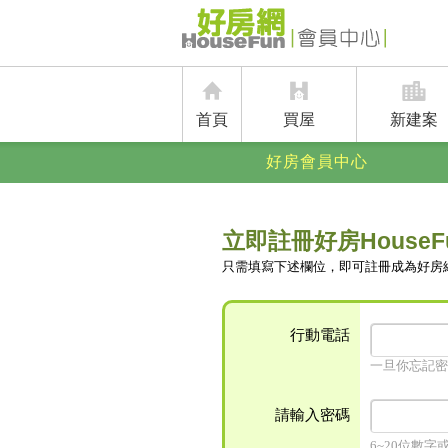
首頁
買屋
新建案
好房會員中心
立即註冊好房HouseF
只需填寫下述欄位，即可註冊成為好房
行動電話
一旦你忘記密
請輸入密碼
6~20位數