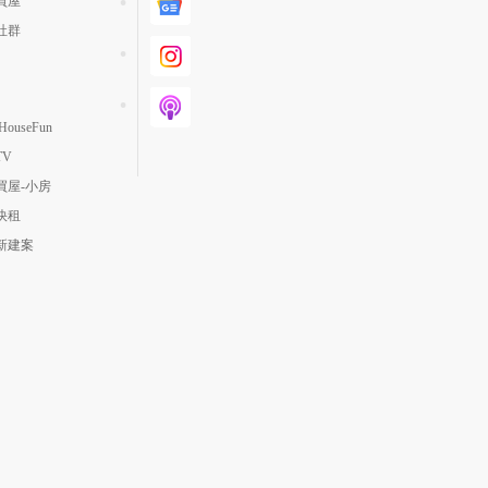
買屋
社群
ouseFun
TV
買屋-小房
快租
新建案