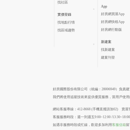
找社區
App
好房網買屋App
實價登錄
好房網快租App
找地點行情
好房網行動版
找區域趨勢
新建案
找新建案
建案刊登
好房國際股份有限公司（統編：28006949）負
我們將使用追蹤技術來提供優質服務，當用戶使
網站客服專線：412-8668 (手機直撥請加02) 賣屋刊
客服服務時段：週一到週五9:00~12:00 /13:30~18:00
如遇非服務時段或忙線，歡迎多加利用
客服信箱
留