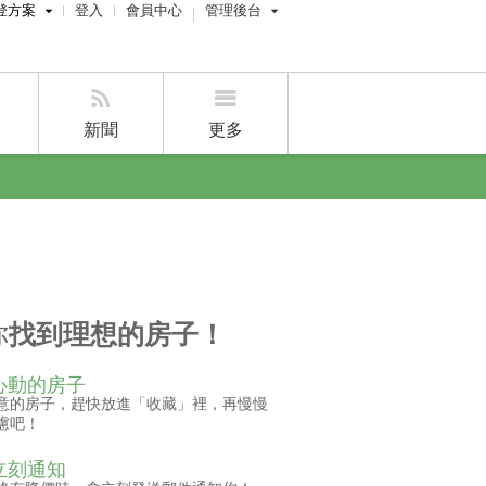
登方案
登入
會員中心
管理後台
費刊登
屋主管理後台
刊登
經紀人員管理後台
新聞
更多
賣屋刊登
好房APP
你
找到理想的房子！
心動的房子
意的房子，趕快放進「收藏」裡，再慢慢
慮吧！
立刻通知