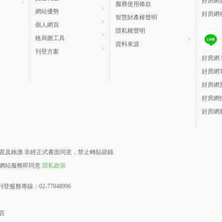
好房網
服務使用條款
網站優勢
好房網
智慧財產權聲明
個人網頁
隱私權聲明
格局圖工具
資料來源
刊登方案
好房網 H
好房網
好房網
好房網
好房網
責建置及維護 非經正式書面同意，禁止轉貼節錄
用網站服務即同意
隱私政策
登服務專線：02-77048996
言