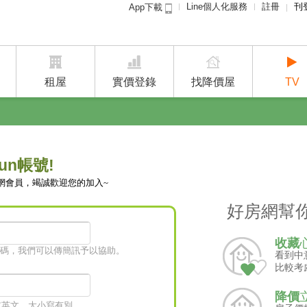
Line個人化服務
註冊
刊
App下載
租屋免
賣屋
租屋
實價登錄
找降價屋
TV
un帳號!
網會員，竭誠歡迎您的加入~
好房網幫
收藏
碼，我們可以傳簡訊予以協助。
看到中
比較考
降價
字或英文，大小寫有別