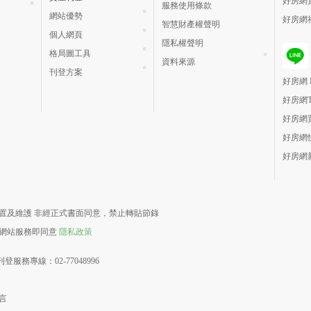
好房網
服務使用條款
網站優勢
好房網
智慧財產權聲明
個人網頁
隱私權聲明
格局圖工具
資料來源
刊登方案
好房網 H
好房網
好房網
好房網
好房網
責建置及維護 非經正式書面同意，禁止轉貼節錄
用網站服務即同意
隱私政策
登服務專線：02-77048996
言