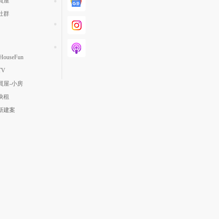
買屋
社群
ouseFun
TV
買屋-小房
快租
新建案