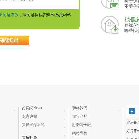
房子價
不讓你
友同意條款
，並同意提供資料作為貴網站
找
低
買屋A
哪些降
好房網News
聯絡我們
名家專欄
廣告刊登
好房網N
實價登錄新聞
訂閱電子報
好房網
網站導覽
賣屋刊登