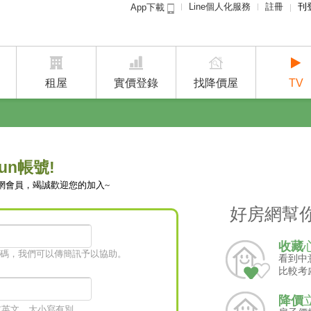
Line個人化服務
註冊
刊
App下載
租屋免
賣屋
租屋
實價登錄
找降價屋
TV
un帳號!
網會員，竭誠歡迎您的加入~
好房網幫
收藏
碼，我們可以傳簡訊予以協助。
看到中
比較考
降價
字或英文，大小寫有別