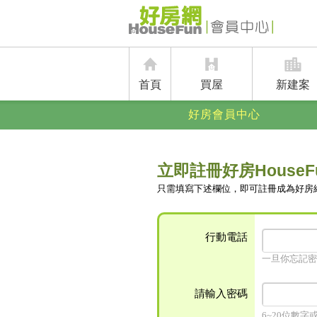
首頁
買屋
新建案
好房會員中心
立即註冊好房HouseF
只需填寫下述欄位，即可註冊成為好房
行動電話
一旦你忘記密
請輸入密碼
6~20位數