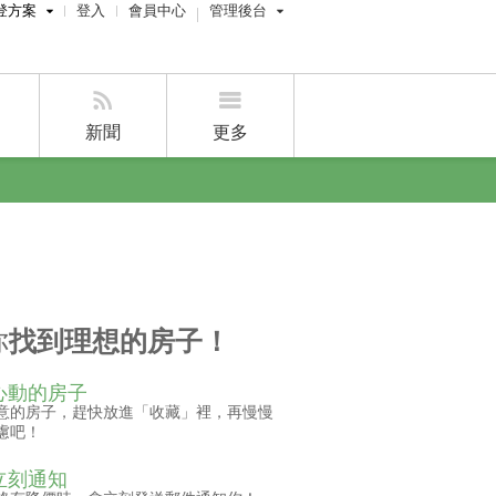
登方案
登入
會員中心
管理後台
費刊登
屋主管理後台
刊登
經紀人員管理後台
新聞
更多
賣屋刊登
好房APP
你
找到理想的房子！
心動的房子
意的房子，趕快放進「收藏」裡，再慢慢
慮吧！
立刻通知