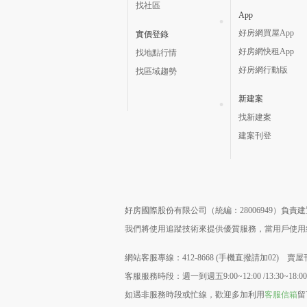
找社區
App
好房網買屋App
實價登錄
好房網快租App
找地點行情
好房網行動版
找區域趨勢
新建案
找新建案
建案刊登
好房國際股份有限公司（統編：28006949）負
我們將使用追蹤技術來提供優質服務，當用戶使
網站客服專線：412-8668 (手機直撥請加02) 賣屋刊
客服服務時段：週一到週五9:00~12:00 /13:30~18:00
如遇非服務時段或忙線，歡迎多加利用
客服信箱
留