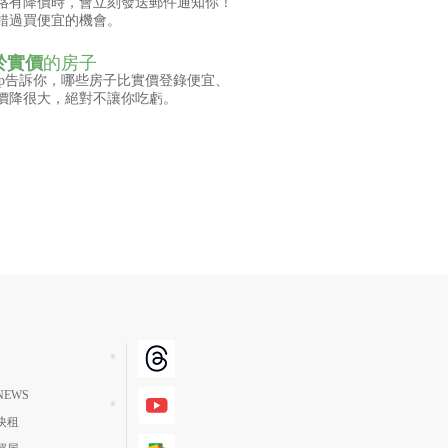
格有降價時，會立刻發送郵件通知你！
錯過買便宜的機會。
於實價
的房子
pp告訴你，哪些房子比實價登錄便宜、
價降很大，絕對不讓你吃虧。
EWS
快租