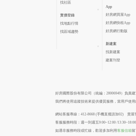
找社區
App
好房網買屋App
實價登錄
好房網快租App
找地點行情
好房網行動版
找區域趨勢
新建案
找新建案
建案刊登
好房國際股份有限公司（統編：28006949）負
我們將使用追蹤技術來提供優質服務，當用戶使
網站客服專線：412-8668 (手機直撥請加02) 賣屋刊
客服服務時段：週一到週五9:00~12:00 /13:30~18:00
如遇非服務時段或忙線，歡迎多加利用
客服信箱
留