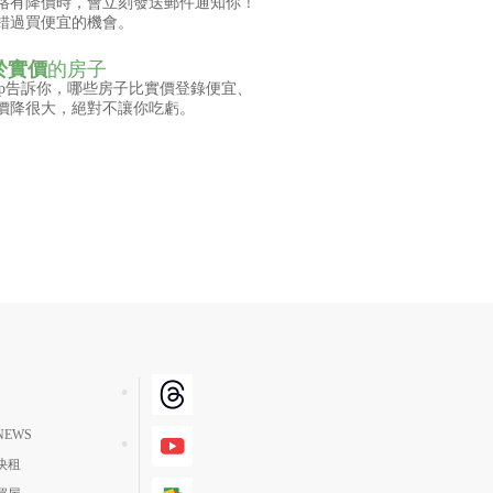
格有降價時，會立刻發送郵件通知你！
錯過買便宜的機會。
於實價
的房子
pp告訴你，哪些房子比實價登錄便宜、
價降很大，絕對不讓你吃虧。
EWS
快租