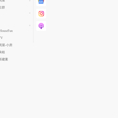
買屋
社群
ouseFun
TV
買屋-小房
快租
新建案