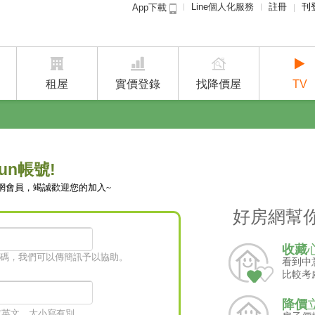
Line個人化服務
註冊
刊
App下載
租屋免
賣屋
租屋
實價登錄
找降價屋
TV
un帳號!
網會員，竭誠歡迎您的加入~
好房網幫
收藏
碼，我們可以傳簡訊予以協助。
看到中
比較考
降價
字或英文，大小寫有別