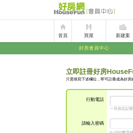
首頁
買屋
新建案
好房會員中心
立即註冊好房HouseF
只需填寫下述欄位，即可註冊成為好房
行動電話
一旦你忘記密
請輸入密碼
6~20位數