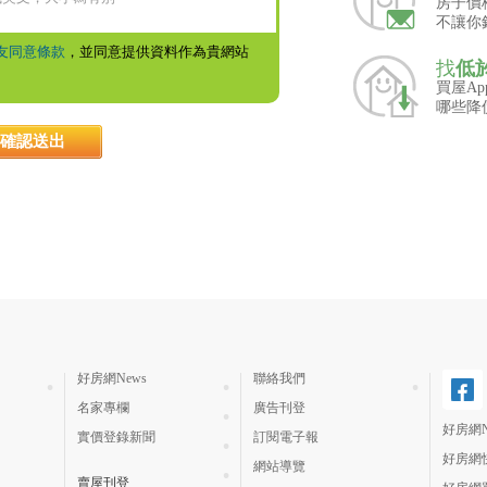
房子價
不讓你
友同意條款
，並同意提供資料作為貴網站
找
低
買屋A
哪些降
好房網News
聯絡我們
名家專欄
廣告刊登
好房網N
實價登錄新聞
訂閱電子報
好房網
網站導覽
賣屋刊登