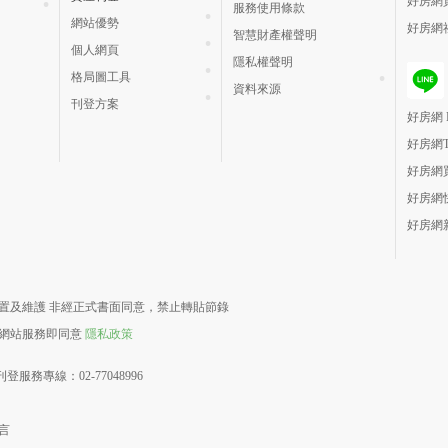
好房網
服務使用條款
網站優勢
好房網
智慧財產權聲明
個人網頁
隱私權聲明
格局圖工具
資料來源
刊登方案
好房網 H
好房網
好房網
好房網
好房網
責建置及維護 非經正式書面同意，禁止轉貼節錄
用網站服務即同意
隱私政策
登服務專線：02-77048996
言