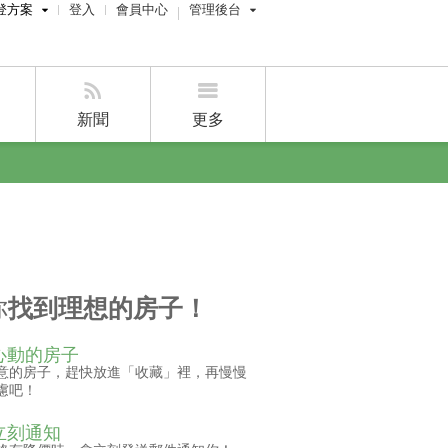
登方案
登入
會員中心
管理後台
費刊登
屋主管理後台
刊登
經紀人員管理後台
新聞
更多
賣屋刊登
好房APP
你
找到理想的房子！
心動的房子
意的房子，趕快放進「收藏」裡，再慢慢
慮吧！
立刻通知