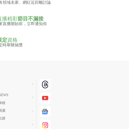
各領域名家、網紅近距離討論
直播精彩
節目不漏接
家直播開始前，立即通知你
限定
資格
定時舉辦抽獎
EWS
快租
買屋
社群