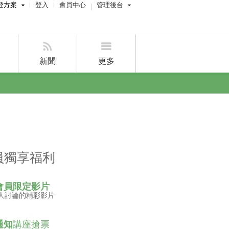
登方案
登入
會員中心
管理後台
費刊登
屋主管理後台
刊登
經紀人員管理後台
新聞
更多
賣屋刊登
好房APP
員獨享福利
會員限定影片
人討論的精彩影片
通知
講座搶票