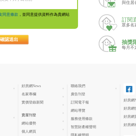
與住居
友同意條款
，並同意提供資料作為貴網站
訂閱
眾多名
抽獎
每月不
好房網News
聯絡我們
名家專欄
廣告刊登
好房網N
實價登錄新聞
訂閱電子報
好房網
網站導覽
賣屋刊登
好房網
服務使用條款
網站優勢
好房網
智慧財產權聲明
個人網頁
隱私權聲明