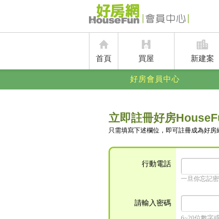
首頁
買屋
新建案
好房會員中心
立即註冊好房HouseF
只需填寫下述欄位，即可註冊成為好房
行動電話
一旦你忘記密
請輸入密碼
6~20位數