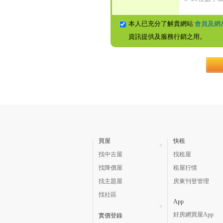
本人已充分了解貴網站
會員及網
資訊提供及服務行銷之用。
買屋
快租
找中古屋
找租屋
找降價屋
租屋行情
找主題屋
房東刊登管理
找社區
App
好房網買屋App
實價登錄