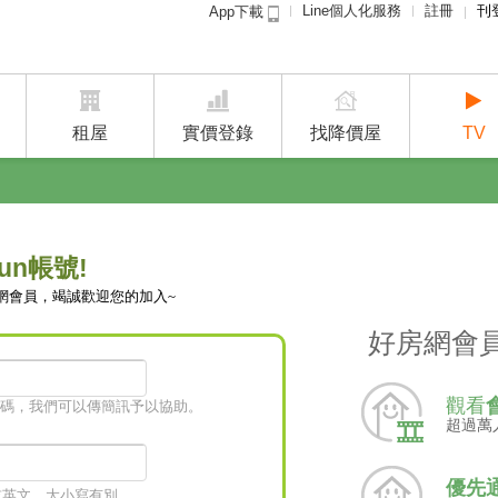
Line個人化服務
註冊
刊
App下載
租屋免
賣屋
租屋
實價登錄
找降價屋
TV
un帳號!
網會員，竭誠歡迎您的加入~
好房網會
觀看
碼，我們可以傳簡訊予以協助。
超過萬
優先
字或英文，大小寫有別