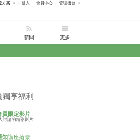
登方案
登入
會員中心
管理後台
費刊登
屋主管理後台
刊登
經紀人員管理後台
新聞
更多
賣屋刊登
好房APP
員獨享福利
會員限定影片
人討論的精彩影片
通知
講座搶票