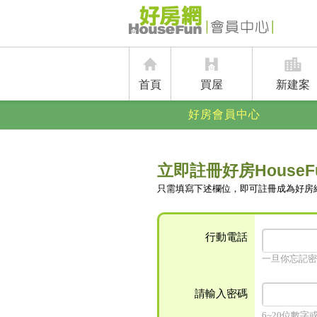
首頁
買屋
新建案
好房會員中心
立即註冊好房HouseF
只需填寫下述欄位，即可註冊成為好房
行動電話
一旦你忘記密
請輸入密碼
6~20位數