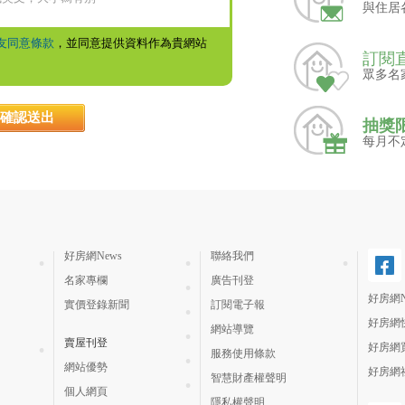
與住居
友同意條款
，並同意提供資料作為貴網站
訂閱
眾多名
抽獎
每月不
好房網News
聯絡我們
名家專欄
廣告刊登
好房網N
實價登錄新聞
訂閱電子報
好房網
網站導覽
賣屋刊登
好房網
服務使用條款
網站優勢
好房網
智慧財產權聲明
個人網頁
隱私權聲明