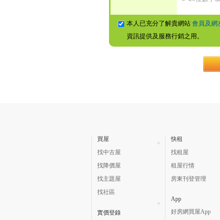
本人已充分了解貴網站
會員及網
資訊提供及服務行銷之用。
買屋
快租
找中古屋
找租屋
找降價屋
租屋行情
找主題屋
房東刊登管理
找社區
App
好房網買屋App
實價登錄