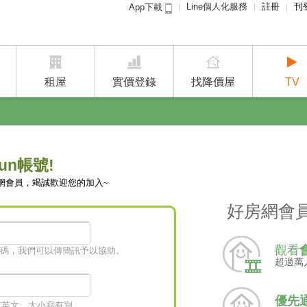
Line個人化服務
註冊
刊
App下載
租屋免
賣屋
租屋
實價登錄
找降價屋
TV
un帳號!
網會員，竭誠歡迎您的加入~
好房網會
觀看
碼，我們可以傳簡訊予以協助。
超過萬
優先
字或英文，大小寫有別