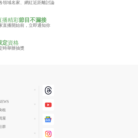
各領域名家、網紅近距離討論
直播精彩
節目不漏接
家直播開始前，立即通知你
限定
資格
定時舉辦抽獎
EWS
快租
買屋
社群