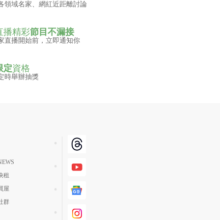
各領域名家、網紅近距離討論
直播精彩
節目不漏接
家直播開始前，立即通知你
限定
資格
定時舉辦抽獎
EWS
快租
買屋
社群