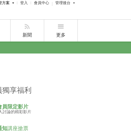
登方案
登入
會員中心
管理後台
費刊登
屋主管理後台
刊登
經紀人員管理後台
新聞
更多
賣屋刊登
好房APP
員獨享福利
會員限定影片
人討論的精彩影片
通知
講座搶票