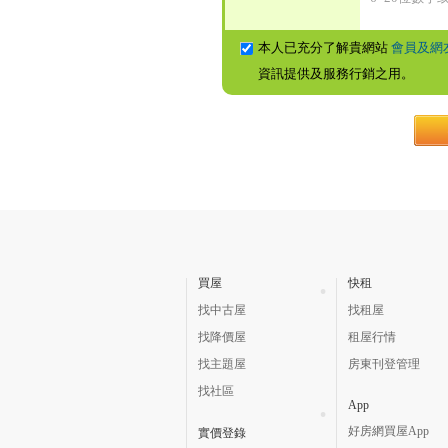
本人已充分了解貴網站
會員及網
資訊提供及服務行銷之用。
買屋
快租
找中古屋
找租屋
找降價屋
租屋行情
找主題屋
房東刊登管理
找社區
App
好房網買屋App
實價登錄