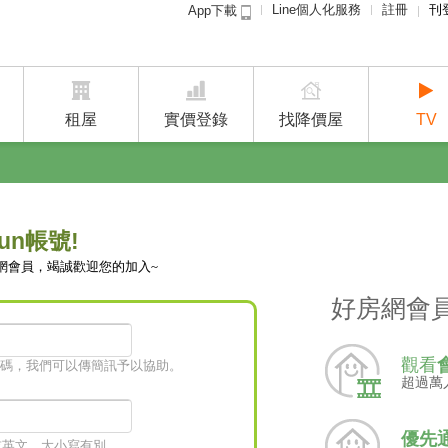
Line個人化服務
註冊
刊
App下載
租屋免
賣屋
租屋
實價登錄
找降價屋
TV
un帳號!
網會員，竭誠歡迎您的加入~
好房網會
觀看
碼，我們可以傳簡訊予以協助。
超過萬
優先
字或英文，大小寫有別