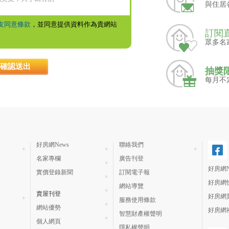
與住居
友同意條款
，並同意提供資料作為貴網站
訂閱
眾多名
抽獎
每月不
好房網News
聯絡我們
名家專欄
廣告刊登
好房網N
實價登錄新聞
訂閱電子報
好房網
網站導覽
賣屋刊登
好房網
服務使用條款
網站優勢
好房網
智慧財產權聲明
個人網頁
隱私權聲明