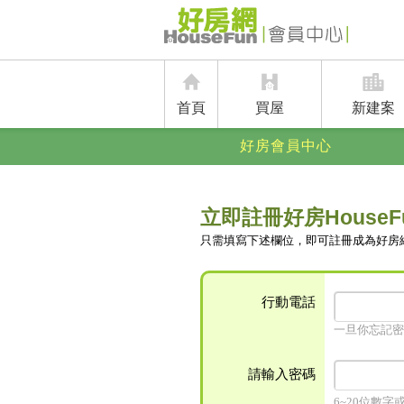
首頁
買屋
新建案
好房會員中心
立即註冊好房HouseF
只需填寫下述欄位，即可註冊成為好房
行動電話
一旦你忘記密
請輸入密碼
6~20位數