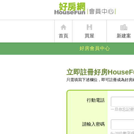
首頁
買屋
新建案
好房會員中心
立即註冊好房HouseF
只需填寫下述欄位，即可註冊成為好房
行動電話
一旦你忘記密
請輸入密碼
6~20位數