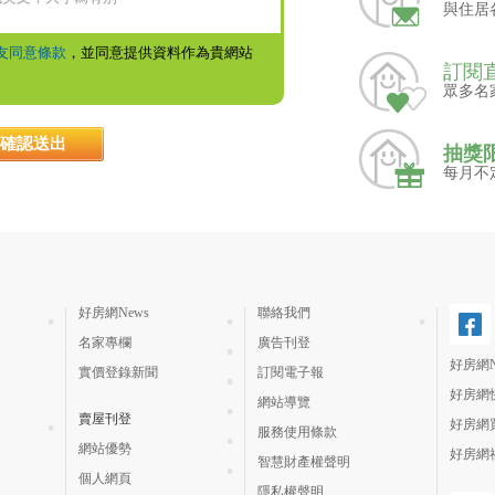
與住居
友同意條款
，並同意提供資料作為貴網站
訂閱
眾多名
抽獎
每月不
好房網News
聯絡我們
名家專欄
廣告刊登
好房網N
實價登錄新聞
訂閱電子報
好房網
網站導覽
賣屋刊登
好房網
服務使用條款
網站優勢
好房網
智慧財產權聲明
個人網頁
隱私權聲明