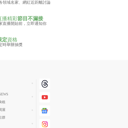
各領域名家、網紅近距離討論
直播精彩
節目不漏接
家直播開始前，立即通知你
限定
資格
定時舉辦抽獎
EWS
快租
買屋
社群