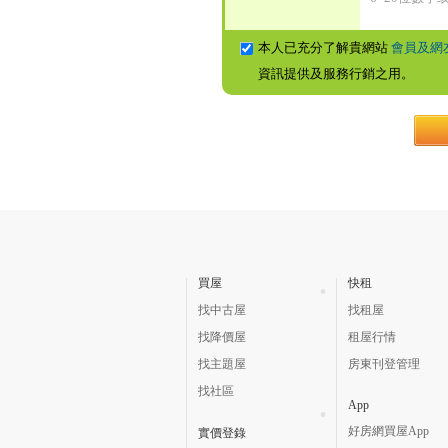
本人已充分了解貴網站
會員及網
資訊提供及服務行銷之用。
買屋
快租
找中古屋
找租屋
找降價屋
租屋行情
找主題屋
房東刊登管理
找社區
App
好房網買屋App
實價登錄