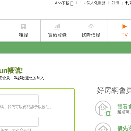
Line個人化服務
註冊
刊
App下載
租屋免
賣屋
租屋
實價登錄
找降價屋
TV
un帳號!
網會員，竭誠歡迎您的加入~
好房網會
觀看
碼，我們可以傳簡訊予以協助。
超過萬
優先
字或英文，大小寫有別