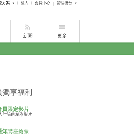
登方案
登入
會員中心
管理後台
費刊登
屋主管理後台
刊登
經紀人員管理後台
新聞
更多
賣屋刊登
好房APP
員獨享福利
會員限定影片
人討論的精彩影片
通知
講座搶票