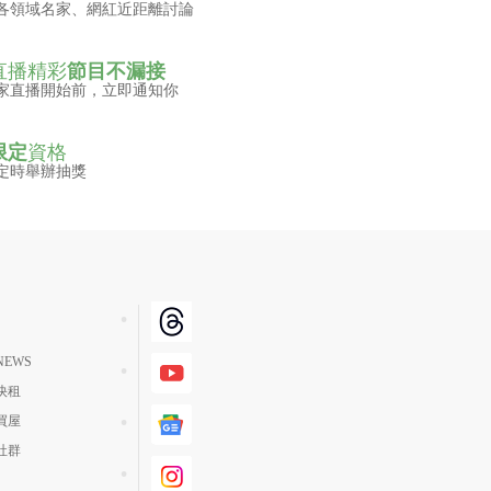
各領域名家、網紅近距離討論
直播精彩
節目不漏接
家直播開始前，立即通知你
限定
資格
定時舉辦抽獎
EWS
快租
買屋
社群