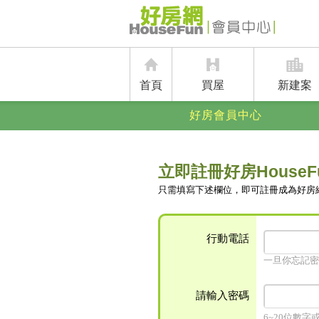
首頁
買屋
新建案
好房會員中心
立即註冊好房HouseF
只需填寫下述欄位，即可註冊成為好房
行動電話
一旦你忘記密
請輸入密碼
6~20位數