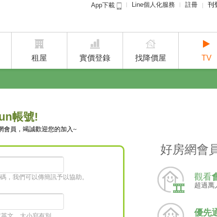
Line個人化服務
註冊
刊
App下載
租屋免
賣屋
租屋
實價登錄
找降價屋
TV
un帳號!
網會員，竭誠歡迎您的加入~
好房網會
觀看
碼，我們可以傳簡訊予以協助。
超過萬
優先
字或英文，大小寫有別