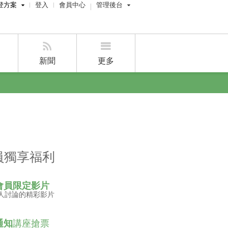
登方案
登入
會員中心
管理後台
費刊登
屋主管理後台
刊登
經紀人員管理後台
新聞
更多
賣屋刊登
好房APP
員獨享福利
會員限定影片
人討論的精彩影片
通知
講座搶票