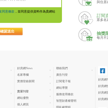
與住居
友同意條款
，並同意提供資料作為貴網站
訂閱
眾多名
抽獎
每月不
好房網News
聯絡我們
名家專欄
廣告刊登
好房網N
實價登錄新聞
訂閱電子報
好房網
網站導覽
賣屋刊登
好房網
服務使用條款
網站優勢
好房網
智慧財產權聲明
個人網頁
隱私權聲明