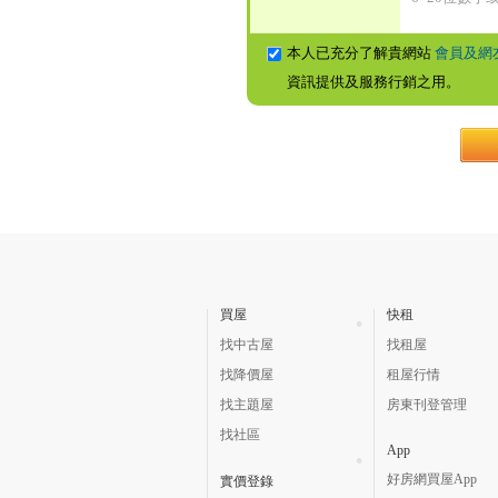
本人已充分了解貴網站
會員及網
資訊提供及服務行銷之用。
買屋
快租
找中古屋
找租屋
找降價屋
租屋行情
找主題屋
房東刊登管理
找社區
App
好房網買屋App
實價登錄