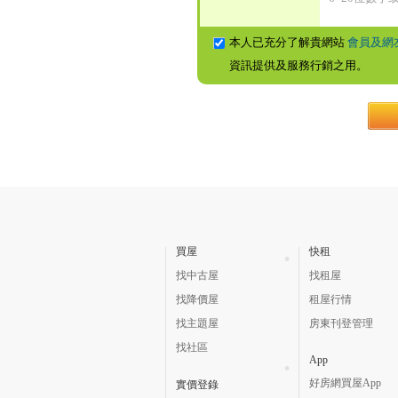
本人已充分了解貴網站
會員及網
資訊提供及服務行銷之用。
買屋
快租
找中古屋
找租屋
找降價屋
租屋行情
找主題屋
房東刊登管理
找社區
App
好房網買屋App
實價登錄