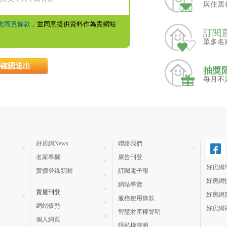
與住居
友同意條款
，並同意提供資料作為貴網站
訂閱
眾多名
抽獎
每月不
好房網News
聯絡我們
名家專欄
廣告刊登
好房網N
實價登錄新聞
訂閱電子報
好房網
網站導覽
賣屋刊登
好房網
服務使用條款
網站優勢
好房網
智慧財產權聲明
個人網頁
隱私權聲明