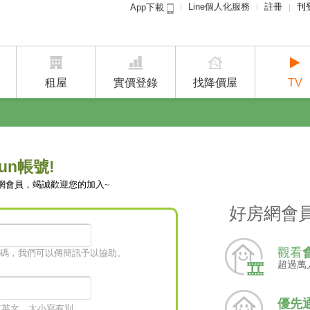
Line個人化服務
註冊
刊
App下載
租屋免
賣屋
租屋
實價登錄
找降價屋
TV
un帳號!
網會員，竭誠歡迎您的加入~
好房網會
觀看
碼，我們可以傳簡訊予以協助。
超過萬
優先
字或英文，大小寫有別