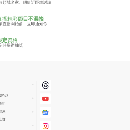
各領域名家、網紅近距離討論
直播精彩
節目不漏接
家直播開始前，立即通知你
限定
資格
定時舉辦抽獎
EWS
快租
買屋
社群