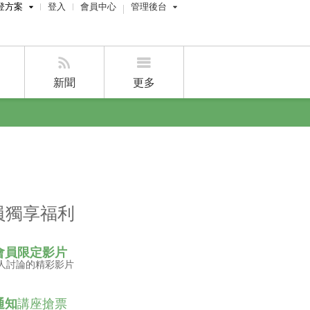
登方案
登入
會員中心
管理後台
費刊登
屋主管理後台
刊登
經紀人員管理後台
新聞
更多
賣屋刊登
好房APP
員獨享福利
會員限定影片
人討論的精彩影片
通知
講座搶票