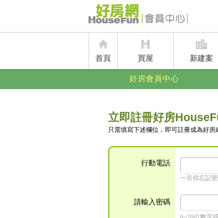
首頁
買屋
新建案
好房會員中心
立即註冊好房HouseF
只需填寫下述欄位，即可註冊成為好房
行動電話
一旦你忘記密
請輸入密碼
6~20位數