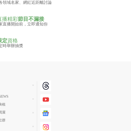
各領域名家、網紅近距離討論
直播精彩
節目不漏接
家直播開始前，立即通知你
限定
資格
定時舉辦抽獎
EWS
快租
買屋
社群