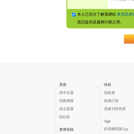
本人已充分了解貴網站
會員及網
資訊提供及服務行銷之用。
買屋
快租
找中古屋
找租屋
找降價屋
租屋行情
找主題屋
房東刊登管理
找社區
App
好房網買屋App
實價登錄