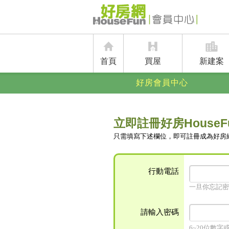
首頁
買屋
新建案
好房會員中心
立即註冊好房HouseF
只需填寫下述欄位，即可註冊成為好房
行動電話
一旦你忘記密
請輸入密碼
6~20位數