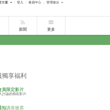
登方案
登入
會員中心
管理後台
費刊登
屋主管理後台
刊登
經紀人員管理後台
新聞
更多
賣屋刊登
好房APP
員獨享福利
會員限定影片
人討論的精彩影片
通知
講座搶票