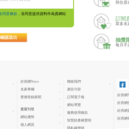
與住居
友同意條款
，並同意提供資料作為貴網站
訂閱
眾多名
抽獎
每月不
好房網News
聯絡我們
名家專欄
廣告刊登
好房網N
實價登錄新聞
訂閱電子報
好房網
網站導覽
賣屋刊登
好房網
服務使用條款
網站優勢
好房網
智慧財產權聲明
個人網頁
隱私權聲明