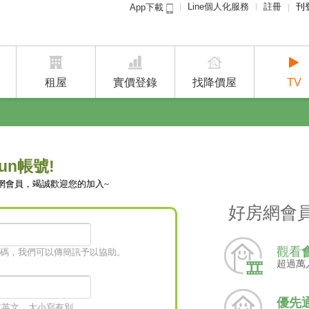
Line個人化服務
註冊
刊
App下載
租屋免
賣屋
租屋
實價登錄
找降價屋
TV
un帳號!
網會員，竭誠歡迎您的加入~
好房網會
觀看
碼，我們可以傳簡訊予以協助。
超過萬
優先
字或英文，大小寫有別