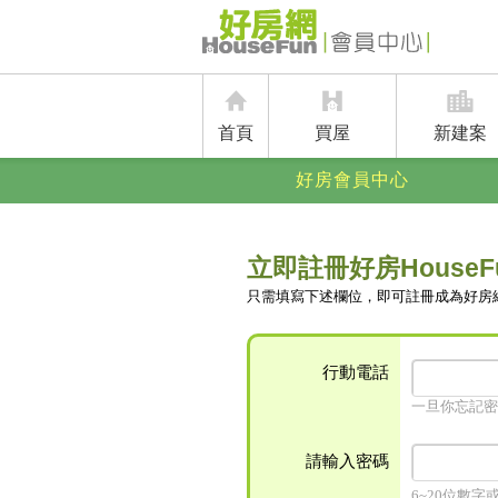
首頁
買屋
新建案
好房會員中心
立即註冊好房HouseF
只需填寫下述欄位，即可註冊成為好房
行動電話
一旦你忘記密
請輸入密碼
6~20位數