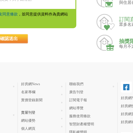
與住居
友同意條款
，並同意提供資料作為貴網站
訂閱
眾多名
抽獎
每月不
好房網News
聯絡我們
名家專欄
廣告刊登
好房網N
實價登錄新聞
訂閱電子報
好房網
網站導覽
賣屋刊登
好房網
服務使用條款
網站優勢
好房網
智慧財產權聲明
個人網頁
隱私權聲明