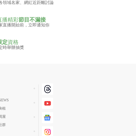
各領域名家、網紅近距離討論
直播精彩
節目不漏接
家直播開始前，立即通知你
限定
資格
定時舉辦抽獎
EWS
快租
買屋
社群