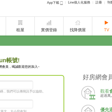
Line個人化服務
註冊
刊
App下載
租屋免
賣屋
租屋
實價登錄
找降價屋
TV
un帳號!
網會員，竭誠歡迎您的加入~
好房網會
觀看
碼，我們可以傳簡訊予以協助。
超過萬
優先
字或英文，大小寫有別