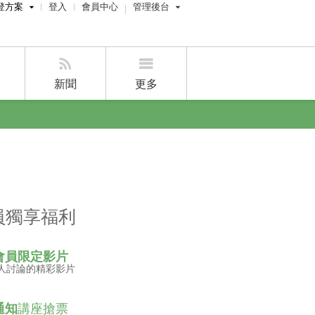
登方案
登入
會員中心
管理後台
費刊登
屋主管理後台
刊登
經紀人員管理後台
新聞
更多
賣屋刊登
好房APP
員獨享福利
會員限定影片
人討論的精彩影片
通知
講座搶票