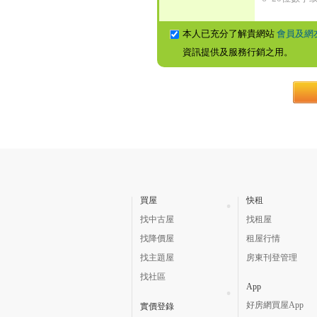
本人已充分了解貴網站
會員及網
資訊提供及服務行銷之用。
買屋
快租
找中古屋
找租屋
找降價屋
租屋行情
找主題屋
房東刊登管理
找社區
App
好房網買屋App
實價登錄