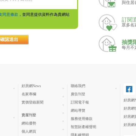
與住居
友同意條款
，並同意提供資料作為貴網站
訂閱
眾多名
抽獎
每月不
好房網News
聯絡我們
名家專欄
廣告刊登
好房網N
實價登錄新聞
訂閱電子報
好房網
網站導覽
賣屋刊登
好房網
服務使用條款
網站優勢
好房網
智慧財產權聲明
個人網頁
隱私權聲明