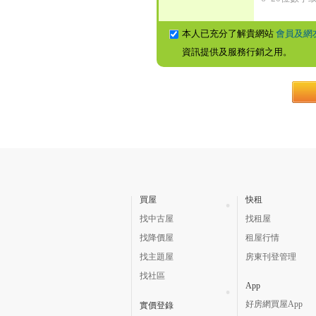
本人已充分了解貴網站
會員及網
資訊提供及服務行銷之用。
買屋
快租
找中古屋
找租屋
找降價屋
租屋行情
找主題屋
房東刊登管理
找社區
App
好房網買屋App
實價登錄