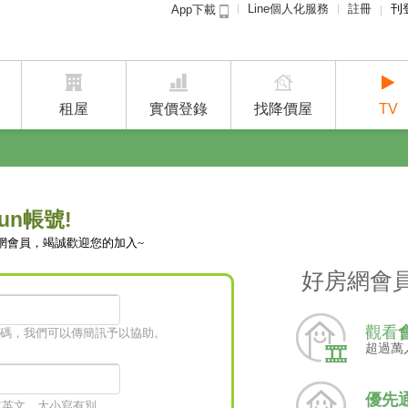
Line個人化服務
註冊
刊
App下載
租屋免
賣屋
租屋
實價登錄
找降價屋
TV
un帳號!
網會員，竭誠歡迎您的加入~
好房網會
觀看
碼，我們可以傳簡訊予以協助。
超過萬
優先
字或英文，大小寫有別