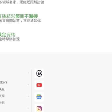
各領域名家、網紅近距離討論
直播精彩
節目不漏接
家直播開始前，立即通知你
限定
資格
定時舉辦抽獎
EWS
快租
買屋
社群