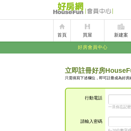
首頁
買屋
新建案
好房會員中心
立即註冊好房HouseF
只需填寫下述欄位，即可註冊成為好房
行動電話
一旦你忘記密
請輸入密碼
6~20位數