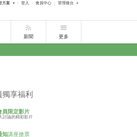
登方案
登入
會員中心
管理後台
費刊登
屋主管理後台
刊登
經紀人員管理後台
新聞
更多
賣屋刊登
好房APP
員獨享福利
會員限定影片
人討論的精彩影片
通知
講座搶票