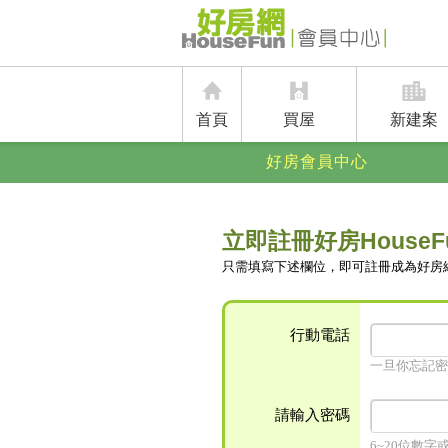
首頁
買屋
新建案
好房會員中心
立即註冊好房HouseF
只需填寫下述欄位，即可註冊成為好房
行動電話
一旦你忘記密
請輸入密碼
6~20位數