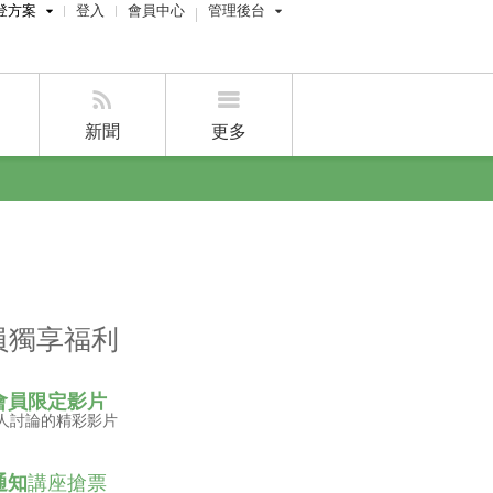
登方案
登入
會員中心
管理後台
費刊登
屋主管理後台
刊登
經紀人員管理後台
新聞
更多
賣屋刊登
好房APP
員獨享福利
會員限定影片
人討論的精彩影片
通知
講座搶票