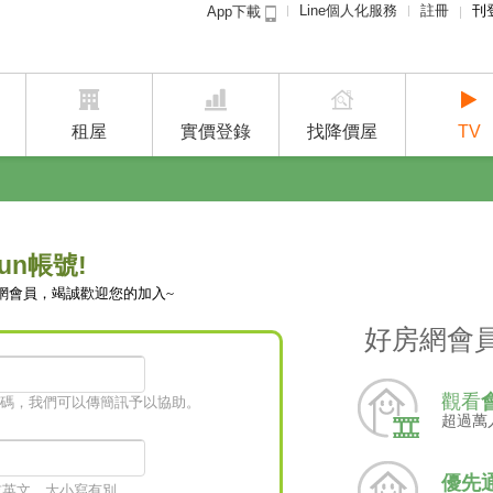
Line個人化服務
註冊
刊
App下載
租屋免
賣屋
租屋
實價登錄
找降價屋
TV
un帳號!
網會員，竭誠歡迎您的加入~
好房網會
觀看
碼，我們可以傳簡訊予以協助。
超過萬
優先
字或英文，大小寫有別