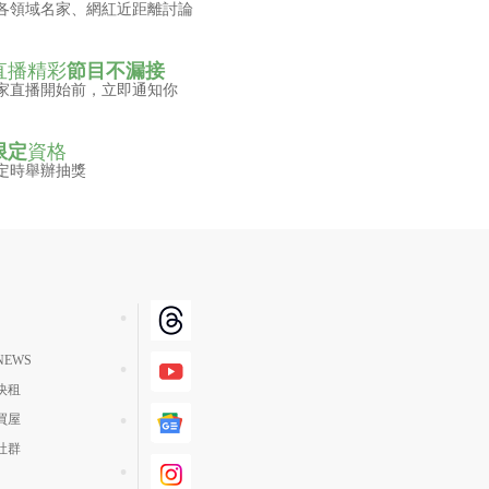
各領域名家、網紅近距離討論
直播精彩
節目不漏接
家直播開始前，立即通知你
限定
資格
定時舉辦抽獎
EWS
快租
買屋
社群