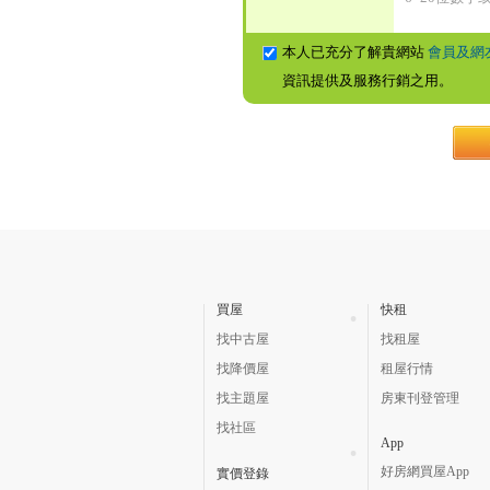
本人已充分了解貴網站
會員及網
資訊提供及服務行銷之用。
買屋
快租
找中古屋
找租屋
找降價屋
租屋行情
找主題屋
房東刊登管理
找社區
App
好房網買屋App
實價登錄