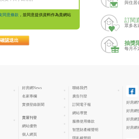
與住居
友同意條款
，並同意提供資料作為貴網站
訂閱
眾多名
抽獎
每月不
好房網News
聯絡我們
名家專欄
廣告刊登
好房網N
實價登錄新聞
訂閱電子報
好房網
網站導覽
賣屋刊登
好房網
服務使用條款
網站優勢
好房網
智慧財產權聲明
個人網頁
隱私權聲明