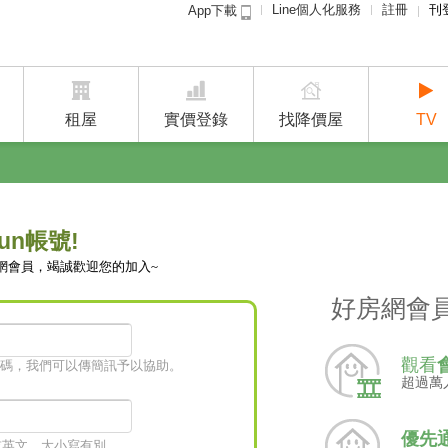
Line個人化服務
註冊
刊
App下載
租屋免
賣屋
租屋
實價登錄
找降價屋
TV
un帳號!
網會員，竭誠歡迎您的加入~
好房網會
觀看
碼，我們可以傳簡訊予以協助。
超過萬
優先
字或英文，大小寫有別