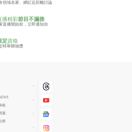
各領域名家、網紅近距離討論
直播精彩
節目不漏接
家直播開始前，立即通知你
限定
資格
定時舉辦抽獎
EWS
快租
買屋
社群