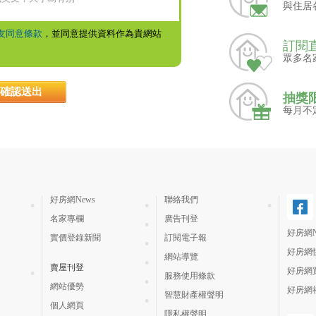
與住居
友同意條款
，並同意提供資料作為貴網站
訂閱
眾多名
抽獎
每月不
好房網News
聯絡我們
名家專欄
廣告刊登
好房網N
實價登錄新聞
訂閱電子報
好房網
網站導覽
賣屋刊登
好房網
服務使用條款
網站優勢
好房網
智慧財產權聲明
個人網頁
隱私權聲明