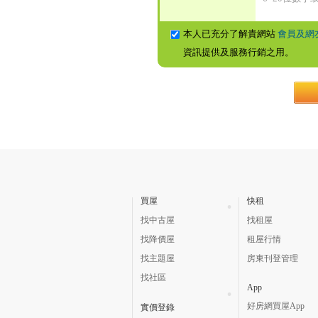
本人已充分了解貴網站
會員及網
資訊提供及服務行銷之用。
買屋
快租
找中古屋
找租屋
找降價屋
租屋行情
找主題屋
房東刊登管理
找社區
App
好房網買屋App
實價登錄