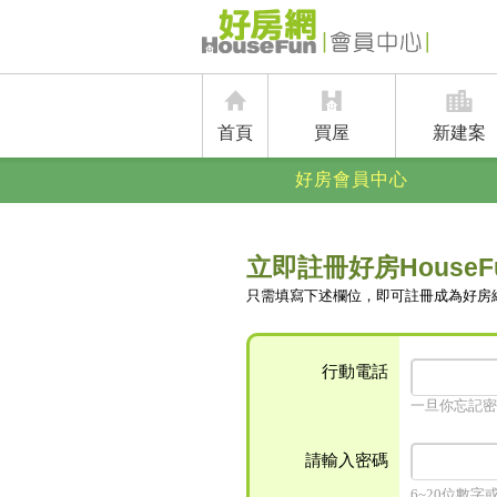
首頁
買屋
新建案
好房會員中心
立即註冊好房HouseF
只需填寫下述欄位，即可註冊成為好房
行動電話
一旦你忘記密
請輸入密碼
6~20位數