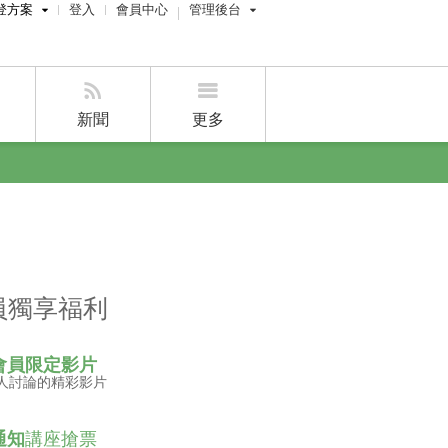
登方案
登入
會員中心
管理後台
費刊登
屋主管理後台
刊登
經紀人員管理後台
新聞
更多
賣屋刊登
好房APP
員獨享福利
會員限定影片
人討論的精彩影片
通知
講座搶票