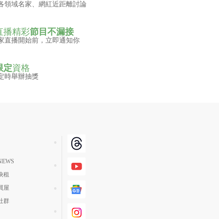
各領域名家、網紅近距離討論
直播精彩
節目不漏接
家直播開始前，立即通知你
限定
資格
定時舉辦抽獎
EWS
快租
買屋
社群