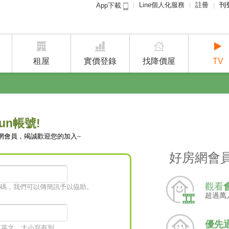
Line個人化服務
註冊
刊
App下載
租屋免
賣屋
租屋
實價登錄
找降價屋
TV
un帳號!
網會員，竭誠歡迎您的加入~
好房網會
觀看
碼，我們可以傳簡訊予以協助。
超過萬
優先
字或英文，大小寫有別