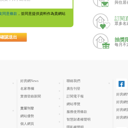
與住居
友同意條款
，並同意提供資料作為貴網站
訂閱
眾多名
抽獎
每月不
好房網News
聯絡我們
名家專欄
廣告刊登
好房網N
實價登錄新聞
訂閱電子報
好房網
網站導覽
賣屋刊登
好房網
服務使用條款
網站優勢
好房網
智慧財產權聲明
個人網頁
隱私權聲明