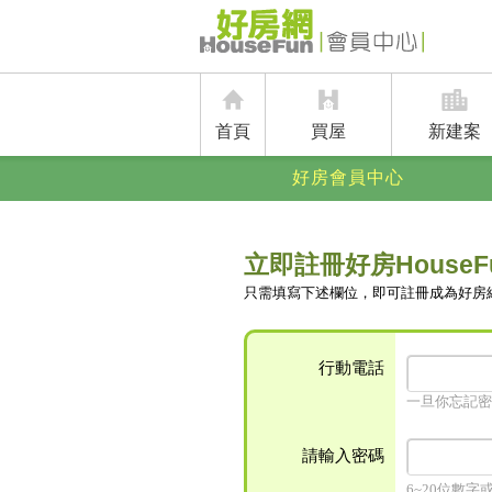
首頁
買屋
新建案
好房會員中心
立即註冊好房HouseF
只需填寫下述欄位，即可註冊成為好房
行動電話
一旦你忘記密
請輸入密碼
6~20位數