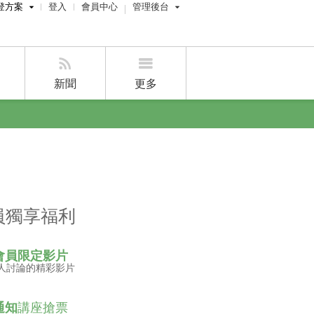
登方案
登入
會員中心
管理後台
費刊登
屋主管理後台
刊登
經紀人員管理後台
新聞
更多
賣屋刊登
好房APP
員獨享福利
會員限定影片
人討論的精彩影片
通知
講座搶票