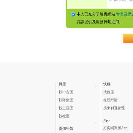
本人已充分了解貴網站
會員及網
資訊提供及服務行銷之用。
買屋
快租
找中古屋
找租屋
找降價屋
租屋行情
找主題屋
房東刊登管理
找社區
App
好房網買屋App
實價登錄