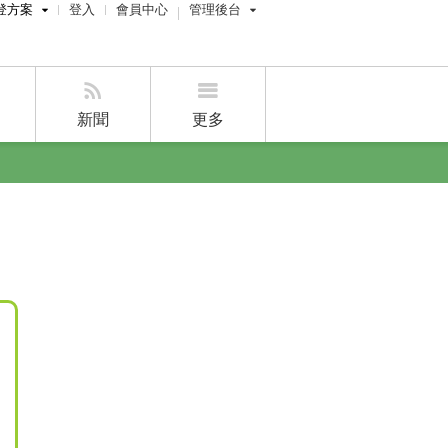
登方案
登入
會員中心
管理後台
費刊登
屋主管理後台
刊登
經紀人員管理後台
新聞
更多
賣屋刊登
好房APP