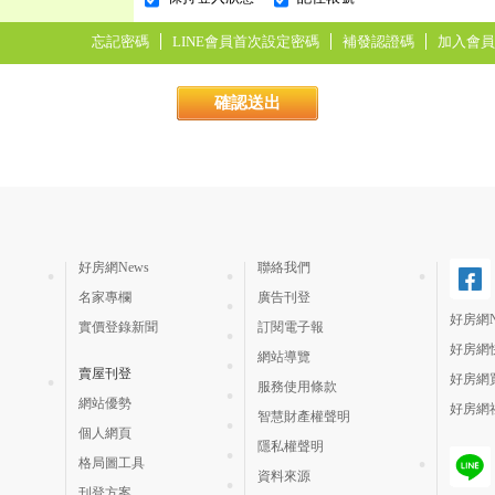
忘記密碼
LINE會員首次設定密碼
補發認證碼
加入會員
好房網News
聯絡我們
名家專欄
廣告刊登
好房網N
實價登錄新聞
訂閱電子報
好房網
網站導覽
賣屋刊登
好房網
服務使用條款
網站優勢
好房網
智慧財產權聲明
個人網頁
隱私權聲明
格局圖工具
資料來源
刊登方案