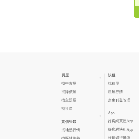
買屋
快租
找中古屋
找租屋
找降價屋
租屋行情
找主題屋
房東刊登管理
找社區
App
好房網買屋App
實價登錄
好房網快租App
找地點行情
好房網行動版
找區域趨勢