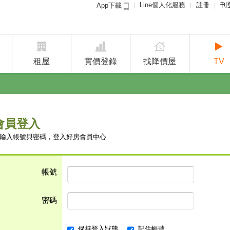
Line個人化服務
註冊
刊
App下載
租屋免
賣屋
租屋
實價登錄
找降價屋
TV
會員登入
輸入帳號與密碼，登入好房會員中心
帳號
密碼
保持登入狀態
記住帳號