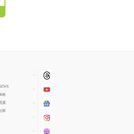
EWS
快租
買屋
社群