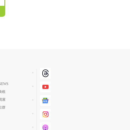
EWS
快租
買屋
社群