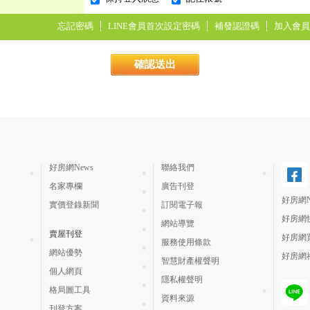
忘記密碼
LINE會員首次設定密碼
補發認證碼
加入會員
好房網News
聯絡我們
名家專欄
廣告刊登
好房網N
實價登錄新聞
訂閱電子報
好房網
網站導覽
賣屋刊登
好房網
服務使用條款
網站優勢
好房網
智慧財產權聲明
個人網頁
隱私權聲明
格局圖工具
資料來源
刊登方案