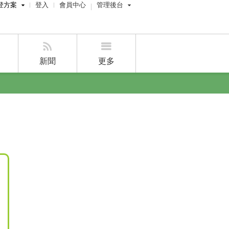
登方案
登入
會員中心
管理後台
費刊登
屋主管理後台
刊登
經紀人員管理後台
新聞
更多
賣屋刊登
好房APP