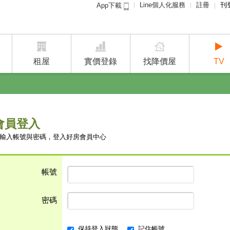
Line個人化服務
註冊
刊
App下載
租屋免
賣屋
租屋
實價登錄
找降價屋
TV
會員登入
輸入帳號與密碼，登入好房會員中心
帳號
密碼
保持登入狀態
記住帳號