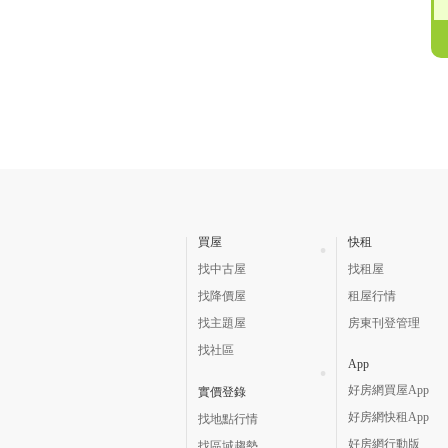
買屋
快租
找中古屋
找租屋
找降價屋
租屋行情
找主題屋
房東刊登管理
找社區
App
好房網買屋App
實價登錄
好房網快租App
找地點行情
好房網行動版
找區域趨勢