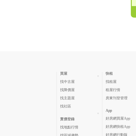
買屋
快租
找中古屋
找租屋
找降價屋
租屋行情
找主題屋
房東刊登管理
找社區
App
好房網買屋App
實價登錄
好房網快租App
找地點行情
好房網行動版
找區域趨勢