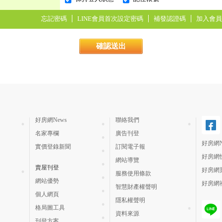
忘記密碼
LINE會員首次設定密碼
補發認證碼
加入會員
好房網News
聯絡我們
名家專欄
廣告刊登
好房網N
實價登錄新聞
訂閱電子報
好房網
網站導覽
賣屋刊登
好房網
服務使用條款
網站優勢
好房網
智慧財產權聲明
個人網頁
隱私權聲明
格局圖工具
資料來源
刊登方案