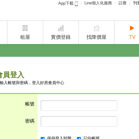
Line個人化服務
註冊
刊
App下載
租屋免
賣屋
租屋
實價登錄
找降價屋
TV
會員登入
輸入帳號與密碼，登入好房會員中心
帳號
密碼
保持登入狀態
記住帳號