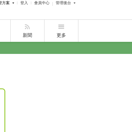
登方案
登入
會員中心
管理後台
費刊登
屋主管理後台
刊登
經紀人員管理後台
新聞
更多
賣屋刊登
好房APP