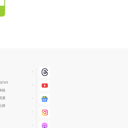
EWS
快租
買屋
社群