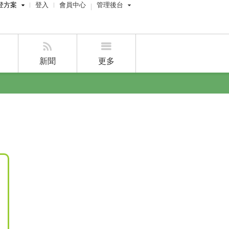
登方案
登入
會員中心
管理後台
費刊登
屋主管理後台
刊登
經紀人員管理後台
新聞
更多
賣屋刊登
好房APP