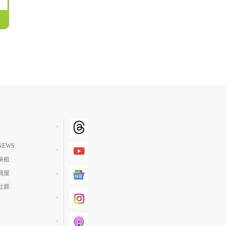
EWS
快租
買屋
社群