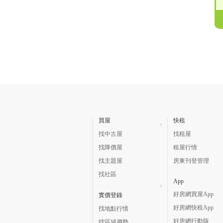
買屋
快租
找中古屋
找租屋
找降價屋
租屋行情
找主題屋
房東刊登管理
找社區
App
好房網買屋App
實價登錄
好房網快租App
找地點行情
好房網行動版
找區域趨勢