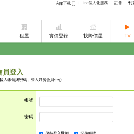
Line個人化服務
註冊
刊
App下載
租屋免
賣屋
租屋
實價登錄
找降價屋
TV
會員登入
輸入帳號與密碼，登入好房會員中心
帳號
密碼
保持登入狀態
記住帳號