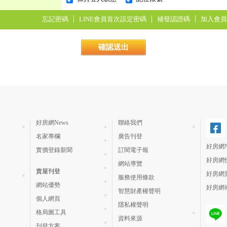
忘記密碼
LINE會員首次設定密碼
補發認證碼
加入會員
好房網News
聯絡我們
名家專欄
廣告刊登
好房網N
實價登錄新聞
訂閱電子報
好房網
網站導覽
賣屋刊登
好房網
服務使用條款
網站優勢
好房網
智慧財產權聲明
個人網頁
隱私權聲明
格局圖工具
資料來源
刊登方案