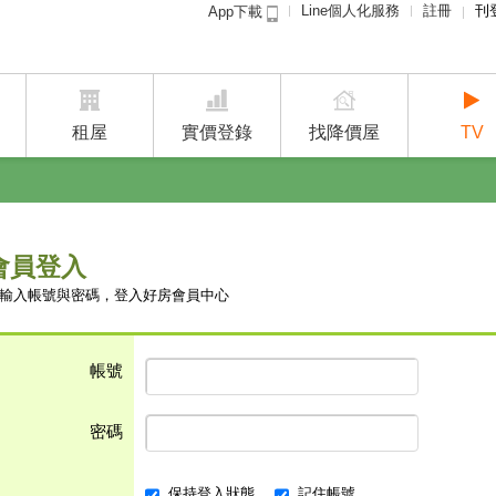
Line個人化服務
註冊
刊
App下載
租屋免
賣屋
租屋
實價登錄
找降價屋
TV
會員登入
輸入帳號與密碼，登入好房會員中心
帳號
密碼
保持登入狀態
記住帳號