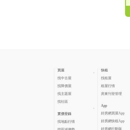
買屋
快租
找中古屋
找租屋
找降價屋
租屋行情
找主題屋
房東刊登管理
找社區
App
好房網買屋App
實價登錄
好房網快租App
找地點行情
好房網行動版
找區域趨勢