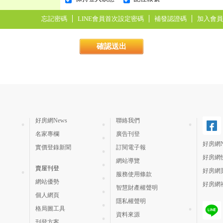
忘記密碼
LINE會員首次設定密碼
補發認證碼
加入會員
好房網News
聯絡我們
名家專欄
廣告刊登
好房網N
實價登錄新聞
訂閱電子報
好房網
網站導覽
賣屋刊登
好房網
服務使用條款
網站優勢
好房網
智慧財產權聲明
個人網頁
隱私權聲明
格局圖工具
資料來源
刊登方案