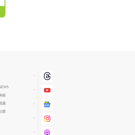
EWS
快租
買屋
社群