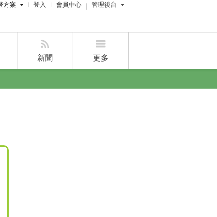
登方案
登入
會員中心
管理後台
費刊登
屋主管理後台
刊登
經紀人員管理後台
新聞
更多
賣屋刊登
好房APP